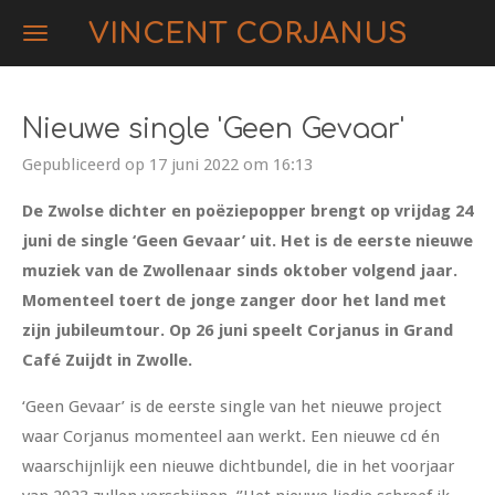
Ga
VINCENT CORJANUS
direct
naar
de
Nieuwe single 'Geen Gevaar'
hoofdinhoud
Gepubliceerd op 17 juni 2022 om 16:13
De Zwolse dichter en poëziepopper brengt op vrijdag 24
juni de single ‘Geen Gevaar’ uit. Het is de eerste nieuwe
muziek van de Zwollenaar sinds oktober volgend jaar.
Momenteel toert de jonge zanger door het land met
zijn jubileumtour. Op 26 juni speelt Corjanus in Grand
Café Zuijdt in Zwolle.
‘Geen Gevaar’ is de eerste single van het nieuwe project
waar Corjanus momenteel aan werkt. Een nieuwe cd én
waarschijnlijk een nieuwe dichtbundel, die in het voorjaar