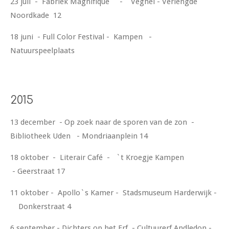
23 juli - Fabriek Magnifique - Veghel - Verlengde
Noordkade 12
18 juni - Full Color Festival - Kampen -
Natuurspeelplaats
2015
13 december - Op zoek naar de sporen van de zon -
Bibliotheek Uden - Mondriaanplein 14
18 oktober - Literair Café - `t Kroegje Kampen
- Geerstraat 17
11 oktober - Apollo`s Kamer - Stadsmuseum Harderwijk -
Donkerstraat 4
6 september - Dichters op het Erf - Cultuurerf Andledon -