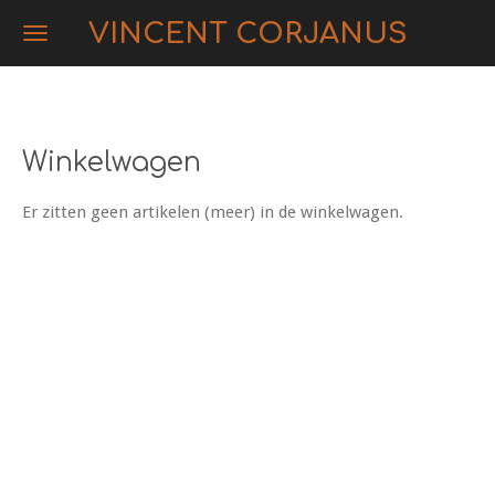
Ga
VINCENT CORJANUS
direct
naar
de
hoofdinhoud
Winkelwagen
Er zitten geen artikelen (meer) in de winkelwagen.