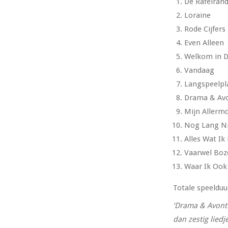
De Rafelrand
Loraine
Rode Cijfers
Even Alleen
Welkom in D
Vandaag
Langspeelpl
Drama & Av
Mijn Allerm
Nog Lang N
Alles Wat I
Vaarwel Bo
Waar Ik Ook
Totale speelduu
‘Drama & Avontu
dan zestig lied