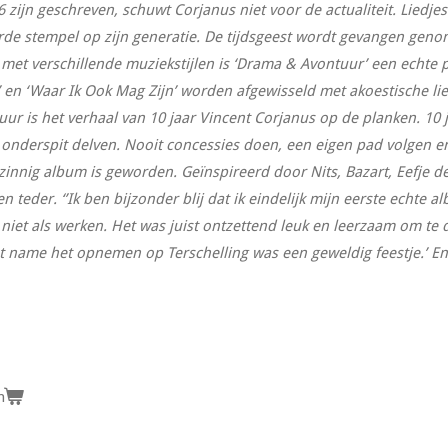
16 zijn geschreven, schuwt Corjanus niet voor de actualiteit. Liedjes
de stempel op zijn generatie. De tijdsgeest wordt gevangen geno
met verschillende muziekstijlen is ‘Drama & Avontuur’ een echte 
 en ‘Waar Ik Ook Mag Zijn’ worden afgewisseld met akoestische lie
r is het verhaal van 10 jaar Vincent Corjanus op de planken. 10 ja
t onderspit delven. Nooit concessies doen, een eigen pad volgen en
zinnig album is geworden. Geïnspireerd door Nits, Bazart, Eefje de
n teder. ‘’Ik ben bijzonder blij dat ik eindelijk mijn eerste echte
k niet als werken. Het was juist ontzettend leuk en leerzaam om te
 name het opnemen op Terschelling was een geweldig feestje.’ En nu
n