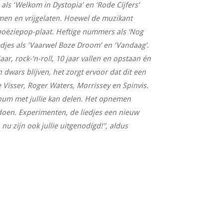
 als ‘Welkom in Dystopia’ en ‘Rode Cijfers’
men en vrijgelaten. Hoewel de muzikant
poëziepop-plaat. Heftige nummers als ‘Nog
djes als ‘Vaarwel Boze Droom’ en ‘Vandaag’.
ar, rock-‘n-roll, 10 jaar vallen en opstaan én
 dwars blijven, het zorgt ervoor dat dit een
 Visser, Roger Waters, Morrissey en Spinvis.
 album met jullie kan delen. Het opnemen
 doen. Experimenten, de liedjes een nieuw
 zijn ook jullie uitgenodigd!'', aldus