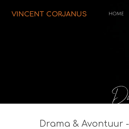
Ga
VINCENT CORJANUS
HOME
direct
naar
de
hoofdinhoud
Drama & Avontuur 