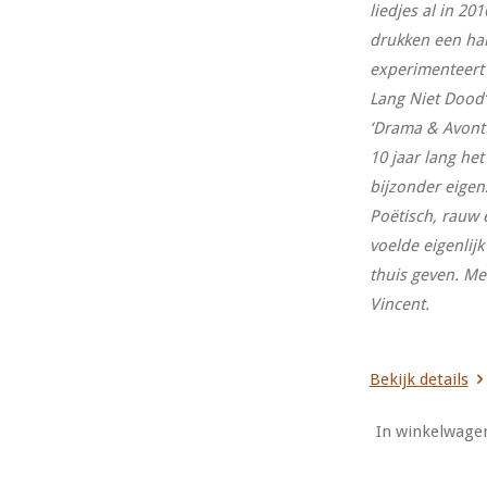
liedjes al in 20
drukken een har
experimenteert 
Lang Niet Dood’
‘Drama & Avontuu
10 jaar lang he
bijzonder eigen
Poëtisch, rauw e
voelde eigenlij
thuis geven. Met
Vincent.
Bekijk details
In winkelwage