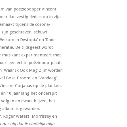
bum van poëziepopper Vincent
r dan zestig liedjes op in zijn
gemaakt tijdens de corona-
 zijn geschreven, schuwt
 ‘Welkom in Dystopia’ en ‘Rode
neratie. De tijdsgeest wordt
e muzikant experimenteert met
tuur’ een echte poëziepop-plaat.
n ‘Waar Ik Ook Mag Zijn’ worden
rwel Boze Droom’ en ‘Vandaag’.
 Vincent Corjanus op de planken.
n én 10 jaar lang het onderspit
 volgen en dwars blijven, het
ig album is geworden.
er, Roger Waters, Morrissey en
nder blij dat ik eindelijk mijn