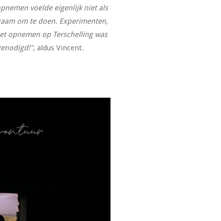
opnemen voelde eigenlijk niet als
rzaam om te doen. Experimenten,
het opnemen op Terschelling was
genodigd!''
, aldus Vincent.