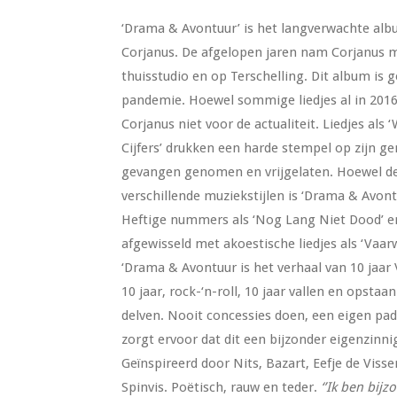
‘Drama & Avontuur’ is het langverwachte al
Corjanus. De afgelopen jaren nam Corjanus mee
thuisstudio en op Terschelling. Dit album is 
pandemie. Hoewel sommige liedjes al in 2016
Corjanus niet voor de actualiteit. Liedjes als
Cijfers’ drukken een harde stempel op zijn ge
gevangen genomen en vrijgelaten. Hoewel d
verschillende muziekstijlen is ‘Drama & Avon
Heftige nummers als ‘Nog Lang Niet Dood’ e
afgewisseld met akoestische liedjes als ‘Vaa
‘Drama & Avontuur is het verhaal van 10 jaar
10 jaar, rock-‘n-roll, 10 jaar vallen en opstaa
delven. Nooit concessies doen, een eigen pad
zorgt ervoor dat dit een bijzonder eigenzinn
Geïnspireerd door Nits, Bazart, Eefje de Viss
Spinvis. Poëtisch, rauw en teder.
‘’Ik ben bijzo