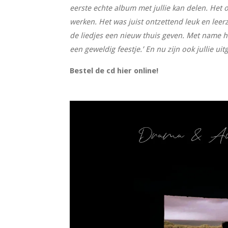
eerste echte album met jullie kan delen. Het 
werken. Het was juist ontzettend leuk en lee
de liedjes een nieuw thuis geven. Met name 
een geweldig feestje.’ En nu zijn ook jullie uit
Bestel de cd hier online!