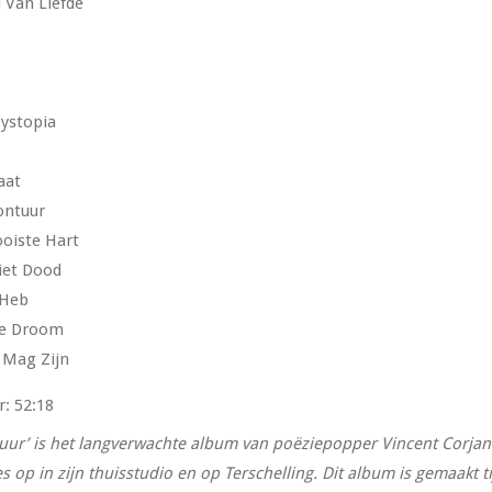
 Van Liefde
ystopia
aat
ontuur
ooiste Hart
iet Dood
k Heb
ze Droom
 Mag Zijn
r: 52:18
ur’ is het langverwachte album van poëziepopper Vincent Corja
jes op in zijn thuisstudio en op Terschelling. Dit album is gemaa