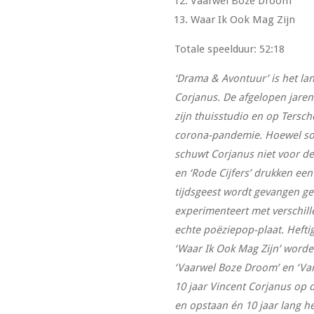
Vaarwel Boze Droom
Waar Ik Ook Mag Zijn
Totale speelduur: 52:18
‘Drama & Avontuur’ is het l
Corjanus. De afgelopen jaren
zijn thuisstudio en op Tersch
corona-pandemie. Hoewel somm
schuwt Corjanus niet voor de 
en ‘Rode Cijfers’ drukken een
tijdsgeest wordt gevangen g
experimenteert met verschill
echte poëziepop-plaat. Hefti
‘Waar Ik Ook Mag Zijn’ worde
‘Vaarwel Boze Droom’ en ‘Van
10 jaar Vincent Corjanus op de
en opstaan én 10 jaar lang h