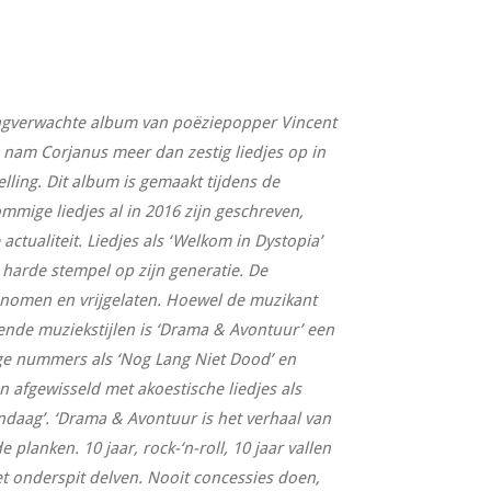
angverwachte album van poëziepopper Vincent
 nam Corjanus meer dan zestig liedjes op in
elling. Dit album is gemaakt tijdens de
ige liedjes al in 2016 zijn geschreven,
actualiteit. Liedjes als ‘Welkom in Dystopia’
 harde stempel op zijn generatie. De
enomen en vrijgelaten. Hoewel de muzikant
ende muziekstijlen is ‘Drama & Avontuur’ een
ge nummers als ‘Nog Lang Niet Dood’ en
n afgewisseld met akoestische liedjes als
daag’. ‘Drama & Avontuur is het verhaal van
 planken. 10 jaar, rock-‘n-roll, 10 jaar vallen
et onderspit delven. Nooit concessies doen,