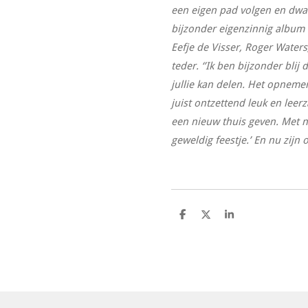
een eigen pad volgen en dwars
bijzonder eigenzinnig album 
Eefje de Visser, Roger Waters
teder. ‘’Ik ben bijzonder blij
jullie kan delen. Het opnemen
juist ontzettend leuk en lee
een nieuw thuis geven. Met 
geweldig feestje.’ En nu zijn o
D
D
S
e
e
h
l
e
a
e
l
r
n
e