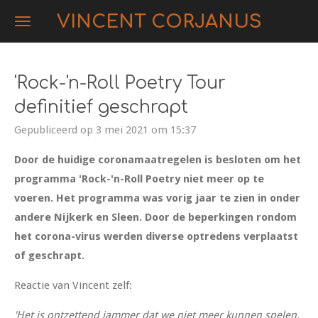
Ga
VINCENT CORJANUS
direct
naar
de
'Rock-'n-Roll Poetry Tour
hoofdinhoud
definitief geschrapt
Gepubliceerd op 3 mei 2021 om 15:37
Door de huidige coronamaatregelen is besloten om het
programma 'Rock-'n-Roll Poetry niet meer op te
voeren. Het programma was vorig jaar te zien in onder
andere Nijkerk en Sleen. Door de beperkingen rondom
het corona-virus werden diverse optredens verplaatst
of geschrapt.
Reactie van Vincent zelf:
'Het is ontzettend jammer dat we niet meer kunnen spelen.