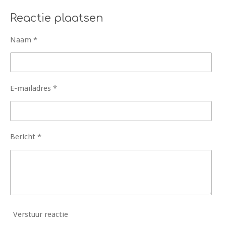
l
e
a
l
e
l
r
e
Reactie plaatsen
n
e
n
Naam *
E-mailadres *
Bericht *
Verstuur reactie