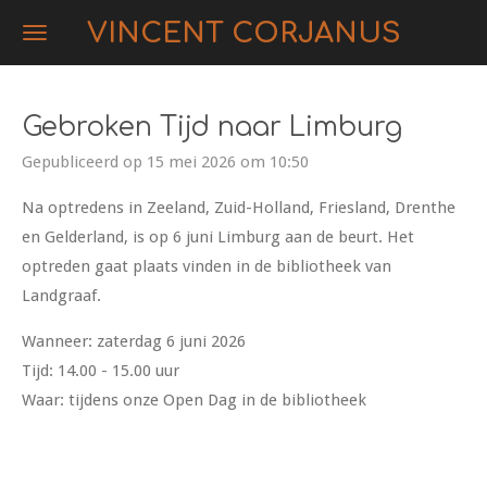
Ga
VINCENT CORJANUS
direct
naar
de
Gebroken Tijd naar Limburg
hoofdinhoud
Gepubliceerd op 15 mei 2026 om 10:50
Na optredens in Zeeland, Zuid-Holland, Friesland, Drenthe
en Gelderland, is op 6 juni Limburg aan de beurt. Het
optreden gaat plaats vinden in de bibliotheek van
Landgraaf.
Wanneer: zaterdag 6 juni 2026
Tijd: 14.00 - 15.00 uur
Waar: tijdens onze Open Dag in de bibliotheek