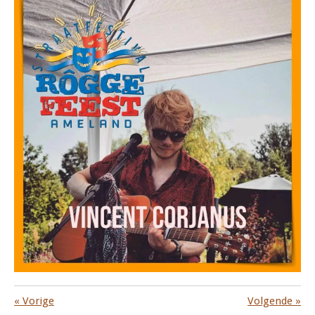
«
Vorige
Volgende
»