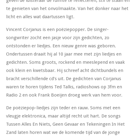
geven de luisteraar de ruimte te reflecteren, stil te staan en
te genieten van het onvolmaakte. Van het donker naar het
licht en alles wat daartussen ligt.
Vincent Corjanus is een poëziepopper. De singer-
songwriter zocht een jasje voor zijn gedichten, zo
ontstonden er liedjes. Een nieuw genre was geboren.
Ondertussen draait hij al 10 jaar mee met zijn liedjes en
gedichten. Soms groots, rockend en meeslepend en vaak
ook klein en kwetsbaar. Hij schreef acht dichtbundels en
bracht verschillende cd’s uit. De gedichten van Corjanus
waren te horen tijdens Ted Talks, radioshows op 3fm en
Radio 2 en ook Frank Boeijen droeg werk van hem voor.
De poëziepop-liedjes zijn teder en rauw. Soms met een
vleugje elektronica, maar altijd recht uit hart. De songs
Tussen Alles En Niets, Geen Gevaar en Tekeningen In Het
Zand laten horen wat we de komende tijd van de jonge