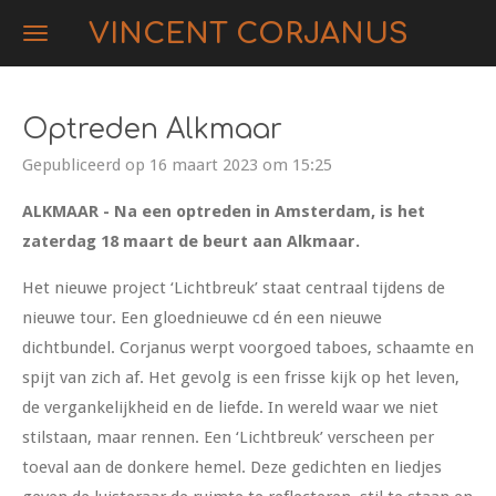
Ga
VINCENT CORJANUS
direct
naar
de
Optreden Alkmaar
hoofdinhoud
Gepubliceerd op 16 maart 2023 om 15:25
ALKMAAR - Na een optreden in Amsterdam, is het
zaterdag 18 maart de beurt aan Alkmaar.
Het nieuwe project ‘Lichtbreuk’ staat centraal tijdens de
nieuwe tour. Een gloednieuwe cd én een nieuwe
dichtbundel. Corjanus werpt voorgoed taboes, schaamte en
spijt van zich af. Het gevolg is een frisse kijk op het leven,
de vergankelijkheid en de liefde. In wereld waar we niet
stilstaan, maar rennen. Een ‘Lichtbreuk’ verscheen per
toeval aan de donkere hemel. Deze gedichten en liedjes