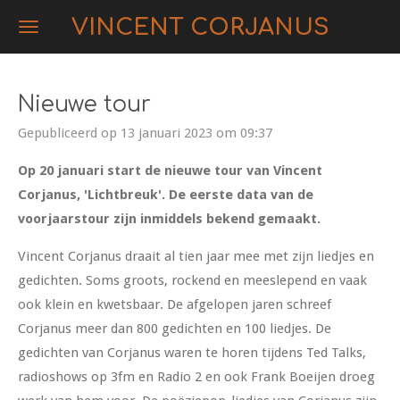
Ga
VINCENT CORJANUS
direct
naar
de
Nieuwe tour
hoofdinhoud
Gepubliceerd op 13 januari 2023 om 09:37
Op 20 januari start de nieuwe tour van Vincent
Corjanus, 'Lichtbreuk'. De eerste data van de
voorjaarstour zijn inmiddels bekend gemaakt.
Vincent Corjanus draait al tien jaar mee met zijn liedjes en
gedichten. Soms groots, rockend en meeslepend en vaak
ook klein en kwetsbaar. De afgelopen jaren schreef
Corjanus meer dan 800 gedichten en 100 liedjes. De
gedichten van Corjanus waren te horen tijdens Ted Talks,
radioshows op 3fm en Radio 2 en ook Frank Boeijen droeg