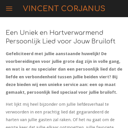
Ga
VINCENT CORJANUS
direct
naar
de
Een Uniek en Hartverwarmend
hoofdinhoud
Persoonlijk Lied voor Jouw Bruiloft
Gefeliciteerd met jullie aanstaande huwelijk! De
voorbereidingen voor jullie grote dag zijn in volle gang,
en wat is er nu specialer dan een persoonlijk lied dat de
liefde en verbondenheid tussen jullie beiden viert? Bij
deze bieden wij een unieke service aan: een op maat
gemaakt, persoonlijk lied speciaal voor jullie bruiloft.
Het lijkt mij heel bijzonder om jullie liefdesverhaal te
verwoorden in een prachtig lied dat gegarandeerd de
harten van jullie gasten zal raken. Of het nu gaat om de
eerste keer dat jullie elkaar ontmoetten, jullie favoriete